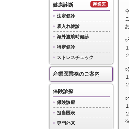
産業医
健康診断
法定健診
雇入れ健診
海外渡航時健診
特定健診
ストレスチェック
産業医業務のご案内
１
２
保険診療
保険診療
担当医表
専門外来