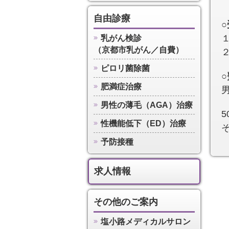
自由診療
１
乳がん検診
（京都市乳がん／自費）
２
ピロリ菌除菌
肥満症治療
男
男性の薄毛（AGA）治療
性機能低下（ED）治療
予防接種
求人情報
その他のご案内
塩小路メディカルサロン