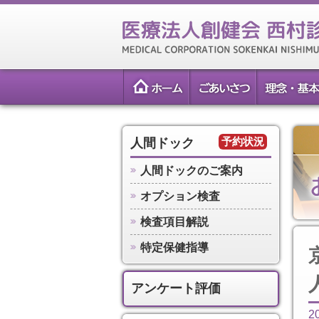
予約状況
人間ドック
人間ドックのご案内
オプション検査
検査項目解説
特定保健指導
アンケート評価
2