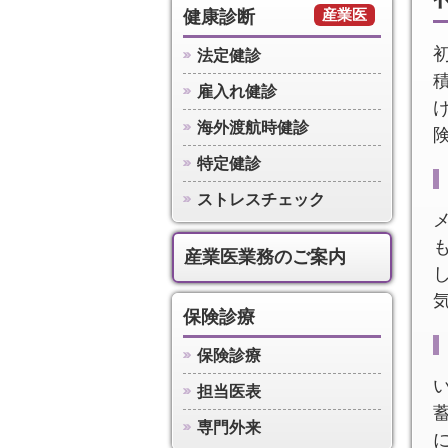
産業医
健康診断
法定健診
雇入れ健診
海外渡航時健診
特定健診
ストレスチェック
産業医業務のご案内
保険診療
保険診療
担当医表
専門外来