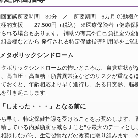
初回面談所要時間 30分 ／ 所要期間 6カ月 ①動機付け
積極的支援 27,500円（税込） ※医療保険者（健康
けられる場合もあります。 補助の有無や自己負担金の金
険組合様などから 発行される特定保健指導利用券をご確
メタボリックシンドローム
メタボリックシンドロームの怖いところは、
自覚症状が
も、高血圧・高血糖・脂質異常症などのリスクが重なる
しておくと、年齢相応より早く進行し、ある日突然、脳
気を引き起こします。
「しまった・・・」となる前に
いち早く、特定保健指導を受けることをお奨めします。 
蓄積している内臓脂肪を減らすこと”を最大のテーマとし
に相談しながら、生活習慣などの改善に取り組みます。 