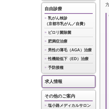
自由診療
乳がん検診
（京都市乳がん／自費）
ピロリ菌除菌
肥満症治療
男性の薄毛（AGA）治療
性機能低下（ED）治療
予防接種
求人情報
その他のご案内
塩小路メディカルサロン