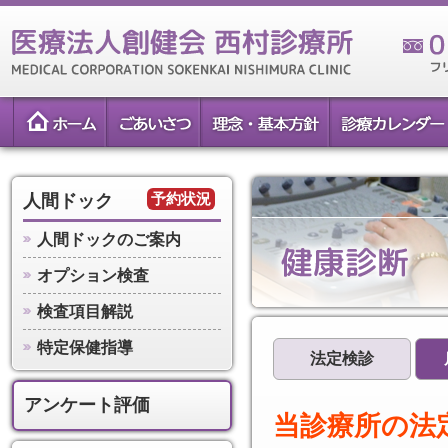
予約状況
人間ドック
人間ドックのご案内
オプション検査
検査項目解説
特定保健指導
法定検診
アンケート評価
当診療所の法