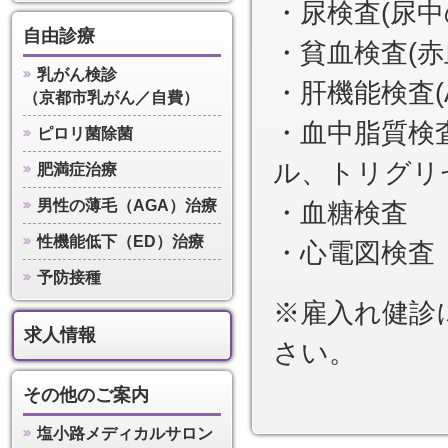
・尿検査(尿
自由診療
・貧血検査(赤
乳がん検診
・肝機能検査(A
（京都市乳がん／自費）
・血中脂質検
ピロリ菌除菌
ル、トリグリ
肥満症治療
男性の薄毛（AGA）治療
・血糖検査
性機能低下（ED）治療
・心電図検査
予防接種
※雇入れ健診
求人情報
さい。
その他のご案内
塩小路メディカルサロン