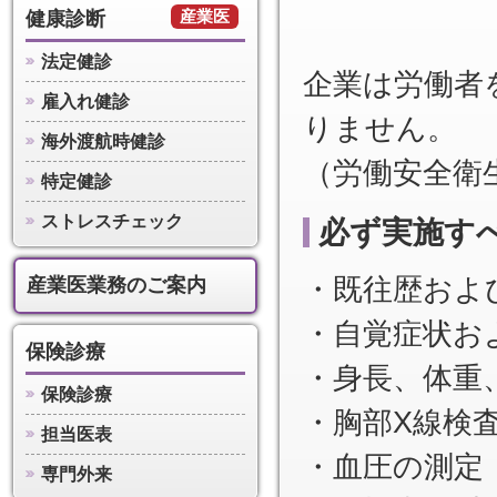
産業医
健康診断
法定健診
企業は労働者
雇入れ健診
りません。
海外渡航時健診
（労働安全衛
特定健診
ストレスチェック
必ず実施す
・既往歴およ
産業医業務のご案内
・自覚症状お
保険診療
・身長、体重
保険診療
・胸部X線検
担当医表
・血圧の測定
専門外来