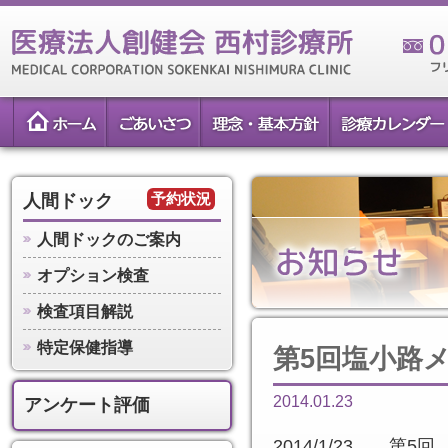
予約状況
人間ドック
人間ドックのご案内
オプション検査
検査項目解説
特定保健指導
第5回塩小路
2014.01.23
アンケート評価
2014/1/23 第