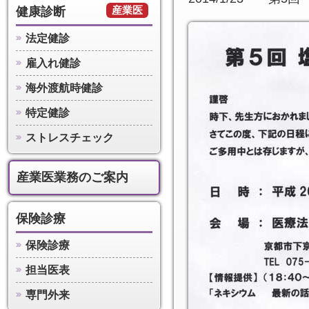
産業医
健康診断
法定健診
雇入れ健診
海外渡航時健診
特定健診
ストレスチェック
産業医業務のご案内
保険診療
保険診療
担当医表
専門外来